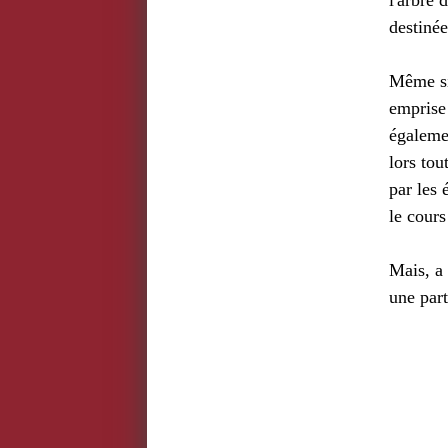
l'arbre 
destinée
Même si 
emprise
égalemen
lors tou
par les 
le cours
Mais, a 
une part