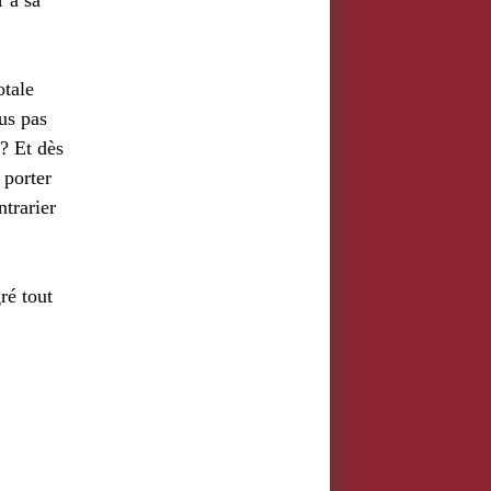
r à sa
otale
us pas
? Et dès
 porter
ntrarier
ré tout