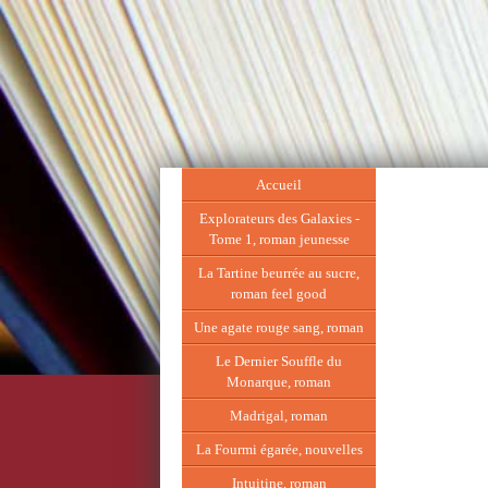
Accueil
Explorateurs des Galaxies -
Tome 1, roman jeunesse
La Tartine beurrée au sucre,
roman feel good
Une agate rouge sang, roman
Le Dernier Souffle du
Monarque, roman
Madrigal, roman
La Fourmi égarée, nouvelles
Intuitine, roman