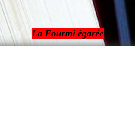
La Fourmi égarée