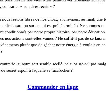
des possibles de nos vies. Mais peut-on véritablement échappe
, contrarier « ce qui est écrit » ?
nous restons libres de nos choix, avons-nous, au final, une t
 sur le hasard ou sur ce qui est prédéterminé ? Ne sommes-no
t conditionnés par notre propre histoire, par notre éducation 
tes nos actions sont-elles vaines ? Ne suffit-il pas de se laisser
événements plutôt que de gâcher notre énergie à vouloir en co
 ?
contrario, si notre sort semble scellé, ne subsiste-t-il pas malg
 de secret espoir à laquelle se raccrocher ?
Commander en ligne