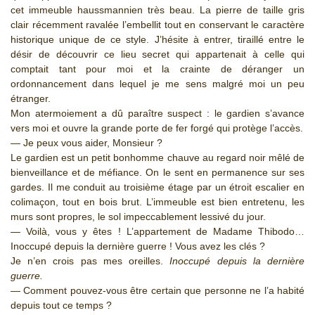
cet immeuble haussmannien très beau. La pierre de taille gris
clair récemment ravalée l’embellit tout en conservant le caractère
historique unique de ce style. J’hésite à entrer, tiraillé entre le
désir de découvrir ce lieu secret qui appartenait à celle qui
comptait tant pour moi et la crainte de déranger un
ordonnancement dans lequel je me sens malgré moi un peu
étranger.
Mon atermoiement a dû paraître suspect : le gardien s’avance
vers moi et ouvre la grande porte de fer forgé qui protège l’accès.
— Je peux vous aider, Monsieur ?
Le gardien est un petit bonhomme chauve au regard noir mêlé de
bienveillance et de méfiance. On le sent en permanence sur ses
gardes. Il me conduit au troisième étage par un étroit escalier en
colimaçon, tout en bois brut. L’immeuble est bien entretenu, les
murs sont propres, le sol impeccablement lessivé du jour.
— Voilà, vous y êtes ! L’appartement de Madame Thibodo…
Inoccupé depuis la dernière guerre ! Vous avez les clés ?
Je n’en crois pas mes oreilles.
Inoccupé depuis la dernière
guerre.
— Comment pouvez-vous être certain que personne ne l’a habité
depuis tout ce temps ?