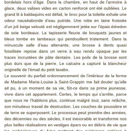
bordelais hors d’âge. Dans la chambre, en haut de l’armoire à
glace, deux valises vides en carton renforcé ont été oubliées. Le
grand lit à baldaquins est défait, le broc pour la toilette exhale une
odeur nauséabonde d’eau putride. Une robe en laine froissée
d’un joli beige velouté est négligemment jetée sur l’épais édredon
de soie bordeaux. La tapisserie fleurie de bouquets jaunes et
bleus tombe en lambeaux qui pendouillent tristement. Dans la
minuscule salle d’eau attenante, une brosse à dents quasi
fossilisée repose dans un verre à eau rendu opaque par les
traces incrustées de pâte dentaire. Les poils de la brosse sont
plus durs que de la pierre. Le calcaire a capturé la blancheur
originelle de l’émail du petit lavabo.
Le souvenir du parfait ordonnancement de l’intérieur de la ferme
de Madame Marie-Louise à Saint-Grappin me fait douter qu’elle
ait pu, à un moment de sa vie, fût-ce dans sa prime jeunesse,
vivre dans cet appartement. Certes, le temps qui s’arrête, parce
que nous ne l’habitons plus, continue malgré tout, sans relâche,
son minutieux travail de destruction. Les couches de poussière et
de terre se superposent. Le processus peut prendre des années,
des décennies ou des siècles, il est inexorable et transforme nos
plus belles réalisations en vestiges épars ou en débris de vie que