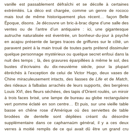
vanille est passablement défraîchi et se décolle à certaines
extrémités. La déco est chargée, comme un genre de rococo
mais tout de même historiquement plus récent… façon Belle
Époque, disons. Je découvre un bric-à-brac digne d’une salle des
ventes ou de l’antre d’un antiquaire : ici, une gigantesque
autruche naturalisée est éventrée, un bonheur-du-jour à psyché
en acajou présente de larges traces de griffures sur le côté, un
paravent peint à la main troué de toutes parts prétend dissimuler
quelque personnage mystérieux ou quelque secret enfoui dans la
nuit des temps ; là, des gravures éparpillées à même le sol, des
bustes d’écrivains du dix-neuvième siècle, pour la plupart
ébréchés à l’exception de celui de Victor Hugo, deux vases de
Chine miraculeusement intacts, des liasses de
Life
et de
Match
,
des rideaux à falbalas arrachés de leurs supports, des bergères
Louis XVI, des fleurs séchées, des tapis d’Orient roulés, un miroir
à trois faces brisé, une lampe de bureau au globe rectangulaire
vert pomme éclaté en son centre… Et puis, sur une vieille table
basse en chêne rose d’Amérique où des serviettes de table
brodées de dentelle sont dépliées créant du désordre
supplémentaire dans ce capharnaüm général, il y a ces deux
verres à moitié remplis de ce qui avait dû être un grand cru