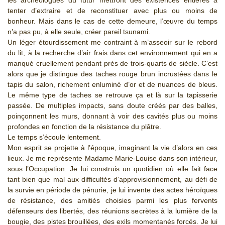
les archéologues du futur mettront des existences entières à
tenter d’extraire et de reconstituer avec plus ou moins de
bonheur. Mais dans le cas de cette demeure, l’œuvre du temps
n’a pas pu, à elle seule, créer pareil tsunami.
Un léger étourdissement me contraint à m’asseoir sur le rebord
du lit, à la recherche d’air frais dans cet environnement qui en a
manqué cruellement pendant près de trois-quarts de siècle. C’est
alors que je distingue des taches rouge brun incrustées dans le
tapis du salon, richement enluminé d’or et de nuances de bleus.
Le même type de taches se retrouve ça et là sur la tapisserie
passée. De multiples impacts, sans doute créés par des balles,
poinçonnent les murs, donnant à voir des cavités plus ou moins
profondes en fonction de la résistance du plâtre.
Le temps s’écoule lentement.
Mon esprit se projette à l’époque, imaginant la vie d’alors en ces
lieux. Je me représente Madame Marie-Louise dans son intérieur,
sous l’Occupation. Je lui construis un quotidien où elle fait face
tant bien que mal aux difficultés d’approvisionnement, au défi de
la survie en période de pénurie, je lui invente des actes héroïques
de résistance, des amitiés choisies parmi les plus fervents
défenseurs des libertés, des réunions secrètes à la lumière de la
bougie, des pistes brouillées, des exils momentanés forcés. Je lui