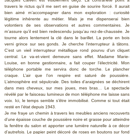
Jacques Calvert est visiblement déçu. La contrariété point à
travers le rictus qu’il me sert en guise de sourire forcé. Il aurait
bien aimé m’accompagner dans mon exploration : curiosité
légitime inhérente au métier. Mais je me dispenserai bien
volontiers de ses observations et autres commentaires. Je
m’assure qu’il est bien redescendu jusqu’au rez-de-chaussée. Je
tourne alors lentement la clé dans le barillet. La porte en bois
verni grince sur ses gonds. Je cherche l’interrupteur à tâtons.
C’est un vieil interrupteur métallique rond pourvu d’un cliquet
central. Le va-et-vient demeure sans effet. Madame Marie-
Louise, en bonne gestionnaire, a fait couper l’électricité. Mon
téléphone portable me servira donc de torche. Le plancher
craque. L’air que l’on respire est saturé de poussière.
L’atmosphère est sépulcrale. Des toiles d’araignées se déchirent
dans mes cheveux, sur mes joues, mes bras… Le spectacle
révélé par le faisceau lumineux de mon téléphone me laisse sans
voix. Ici, le temps semble s’être immobilisé. Comme si tout était
resté en l’état depuis 1943.
Je me fraye un chemin à travers les meubles anciens recouverts
d’une épaisse couche de poussière noire et grasse pour atteindre
la fenêtre du salon et apporter une lumière naturelle à ce décor
d’autrefois. Le papier peint décoré de roses en boutons sur fond