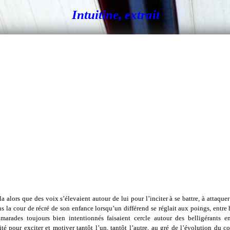
Intuitine, extrait
la alors que des voix s’élevaient autour de lui pour l’inciter à se battre, à attaquer
 la cour de récré de son enfance lorsqu’un différend se réglait aux poings, entre
marades toujours bien intentionnés faisaient cercle autour des belligérants en
ité pour exciter et motiver tantôt l’un, tantôt l’autre, au gré de l’évolution du c