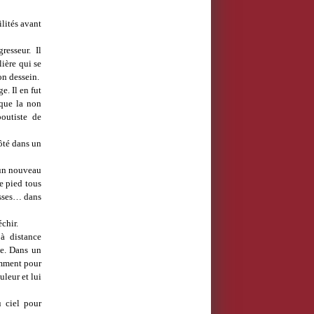
ilités avant
resseur. Il
lière qui se
on dessein.
e. Il en fut
 que la non
boutiste de
côté dans un
’un nouveau
e pied tous
uisses… dans
échir.
 à distance
ve. Dans un
amment pour
uleur et lui
 ciel pour