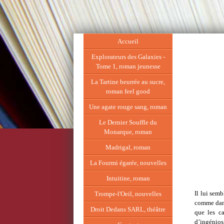
Accueil
Explorateurs des Galaxies -
Tome 1, roman jeunesse
La Tartine beurrée au sucre,
roman feel good
Une agate rouge sang, roman
Le Dernier Souffle du
Monarque, roman
Madrigal, roman
La Fourmi égarée, nouvelles
Intuitine, roman
Il lui semb
Trompe-l'Oeil, nouvelles
comme dans
Droit Dedans SARL, théâtre
que les ca
d’ingénios