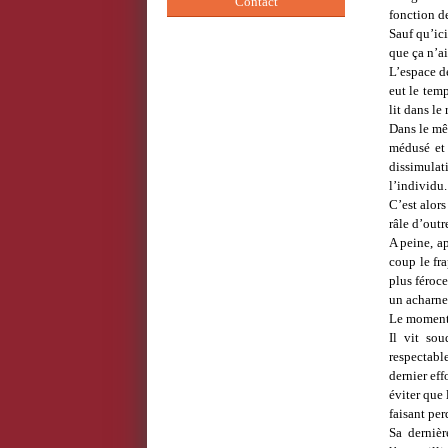
Contact
fonction de
Sauf qu’ici
que ça n’ai
L’espace d
eut le temp
lit dans le
Dans le mêm
médusé et 
dissimulat
l’individu.
C’est alors
râle d’out
A peine, a
coup le fr
plus féroce
un acharne
Le moment d
Il vit sou
respectabl
dernier ef
éviter que 
faisant pe
Sa derniè