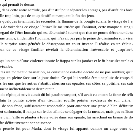
 qui prenait le dessus.
, dans cette antre sordide, pas d’instit’ pour séparer les enragés, pas d’arrêt des host
lle trop loin, pas de coup de sifflet marquant la fin des jeux.
e quelques interminables secondes, la flamme de la bougie éclaira le visage de l’ag
s de voir dans ce visage l’étincelle meurtrière qui l’animait, cette marque si singu
 regard de l’être humain qui est déterminé à tuer et que rien ne pourra détourner de s
e temps, il identifia l’homme, qui n’avait pas pris la peine de dissimuler son visag
la surprise ainsi générée le désarçonna un court instant. Il réalisa en un éclair
ion de ce visage familier révélait la détermination irrévocable et jusqu’au-
 qu’un coup d’une violence inouïe le frappa sur les jambes et le fit basculer
sur le 
re-tombe.
près un moment d’hésitation, sa conscience eut-elle décidé de ne pas sombrer, qu
appa en pleine face, sur la joue droite. Ce qui lui sembla être une pluie de coups d
s les uns que les autres s’abattit alors sur ses épaules, ses côtes, sa poitrine, ses c
ment inéluctablement destructeur.
e répit qui suivit aurait dû lui paraître suspect, s’il avait eu encore la force de réfl
dain la pointe acérée d’un tisonnier rouillé pointer au-dessus de son crâne,
e de son front, suffisamment respectable pour autoriser une prise d’élan définiti
fort surhumain, il rampa sur le dos afin de se dégager de la menace, mais pas suffis
le pic n’aille se planter à toute volée dans son épaule, lui arrachant un brame de do
rdre définitivement connaissance.
re pensée fut pour Maria, dont le visage lui apparut comme un ange venu du